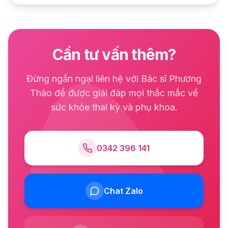
Cần tư vấn thêm?
Đừng ngần ngại liên hệ với Bác sĩ Phương
Thảo để được giải đáp mọi thắc mắc về
sức khỏe thai kỳ và phụ khoa.
0342 396 141
Chat Zalo