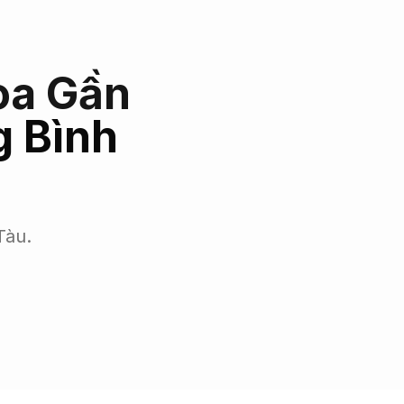
oa Gần
 Bình
Tàu.