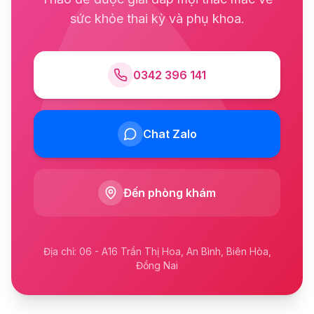
sức khỏe thai kỳ và phụ khoa.
0342 396 141
Chat Zalo
Đến phòng khám
Địa chỉ: 06 - A16 Trần Thị Hoa, An Bình, Biên Hòa,
Đồng Nai