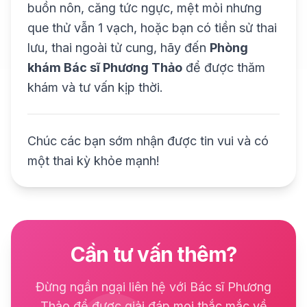
buồn nôn, căng tức ngực, mệt mỏi nhưng
que thử vẫn 1 vạch, hoặc bạn có tiền sử thai
lưu, thai ngoài tử cung, hãy đến
Phòng
khám Bác sĩ Phương Thảo
để được thăm
khám và tư vấn kịp thời.
Chúc các bạn sớm nhận được tin vui và có
một thai kỳ khỏe mạnh!
Cần tư vấn thêm?
Đừng ngần ngại liên hệ với Bác sĩ Phương
Thảo để được giải đáp mọi thắc mắc về